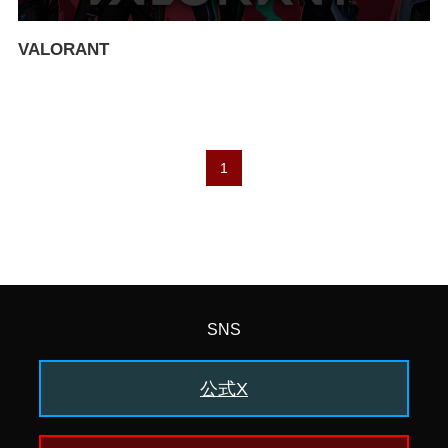
VALORANT
1
SNS
公式X