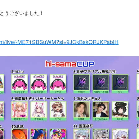
とうございました！
.com/live/-ME71SBSuWM?si=9JCkBskQRJKPabtH